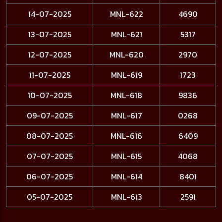
14-07-2025
MNL-622
4690
13-07-2025
MNL-621
5317
12-07-2025
MNL-620
2970
11-07-2025
MNL-619
1723
10-07-2025
MNL-618
9836
09-07-2025
MNL-617
0268
08-07-2025
MNL-616
6409
07-07-2025
MNL-615
4068
06-07-2025
MNL-614
8401
05-07-2025
MNL-613
2591