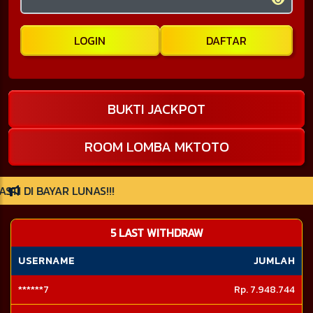
LOGIN
DAFTAR
BUKTI JACKPOT
ROOM LOMBA MKTOTO
R LUNAS!!!
5 LAST WITHDRAW
USERNAME
JUMLAH
S******r3
Rp. 19.475.444