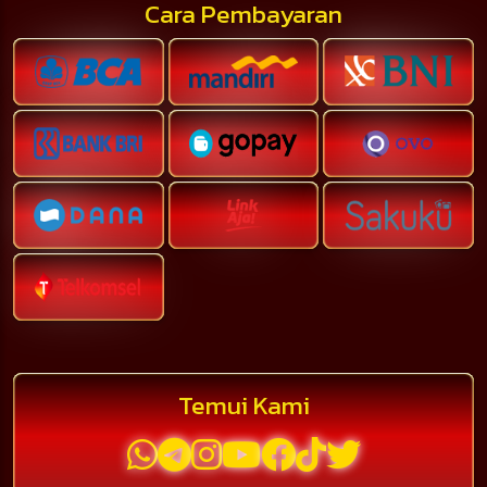
Cara Pembayaran
Temui Kami