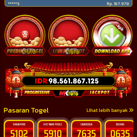
Pasaran Togel
Lihat lebih banyak
VIETNAM POOLS
CAMBODIA
BEIJING
CHINA
5910
7635
0635
3017