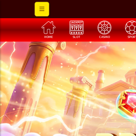
HOME
SLOT
CASINO
SPOR