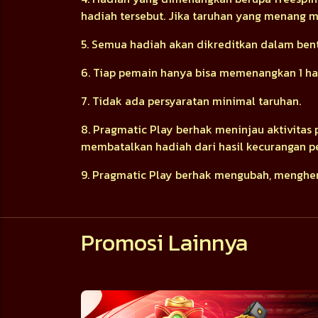
hadiah tersebut. Jika taruhan yang menang mel
5. Semua hadiah akan dikreditkan dalam bent
6. Tiap pemain hanya bisa memenangkan 1 ha
7. Tidak ada persyaratan minimal taruhan.
8. Pragmatic Play berhak meninjau aktivita
membatalkan hadiah dari hasil kecurangan p
9. Pragmatic Play berhak mengubah, menghen
Promosi Lainnya