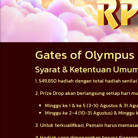
Gates of Olympus 
Syarat & Ketentuan Umu
1. 549,850 hadiah dengan total hadiah senila
2. Prize Drop akan berlangsung setiap hari m
Minggu ke 1 & ke 5 (3-10 Agustus & 31 Ag
Minggu ke 2-4 (10-31 Agustus) & Minggu 
3. Untuk terkualifikasi, Pemain harus memas
4. Hadiah yang dimenangkan berupa freespi