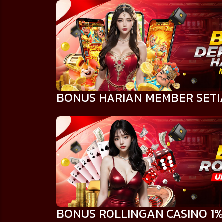
BONUS HARIAN MEMBER SETI
BONUS ROLLINGAN CASINO 1