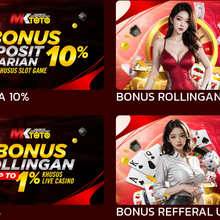
A 10%
BONUS ROLLINGAN
%
BONUS REFFERAL 